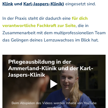
Klink
und
Karl-Jaspers-Klinik
)
eingesetzt sind.
In der Praxis steht dir dadurch eine
für dich
verantwortliche Fachkraft zur Seite
, die in
Zusammenarbeit mit dem multiprofessionellen Team
das Gelingen deines Lernzuwachses im Blick hat.
Pflegeausbildung in der
Ammerland-Klinik und der Karl-
Jaspers-Klinik
Beim Abspielen des Videos werden Inhalte von YouTube
angefragt.