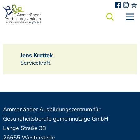
Zum Inhalt springen
Facebook
Insta
eas
Jens Krettek
Servicekraft
Ammerländer Ausbildungszentrum für
Gesundheitsberufe gemeinnützige GmbH
Lange Straße 38
26655 Westerstede